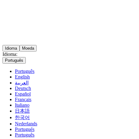
Idioma
Moeda
Idioma:
Português
Português
English
العربية
Deutsch
Español
Français
Italiano
日本語
한국어
Nederlands
Portugués
Português