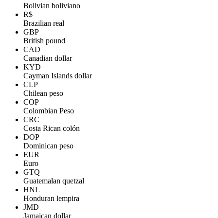
Bolivian boliviano
R$
Brazilian real
GBP
British pound
CAD
Canadian dollar
KYD
Cayman Islands dollar
CLP
Chilean peso
COP
Colombian Peso
CRC
Costa Rican colón
DOP
Dominican peso
EUR
Euro
GTQ
Guatemalan quetzal
HNL
Honduran lempira
JMD
Jamaican dollar