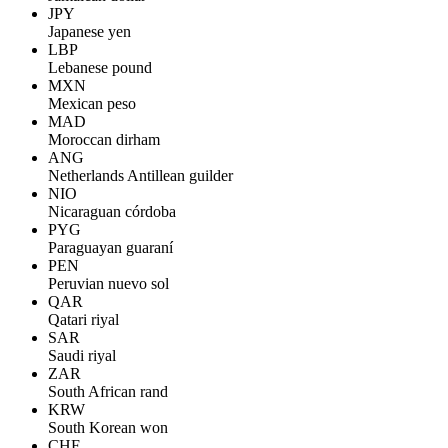
JPY
Japanese yen
LBP
Lebanese pound
MXN
Mexican peso
MAD
Moroccan dirham
ANG
Netherlands Antillean guilder
NIO
Nicaraguan córdoba
PYG
Paraguayan guaraní
PEN
Peruvian nuevo sol
QAR
Qatari riyal
SAR
Saudi riyal
ZAR
South African rand
KRW
South Korean won
CHF