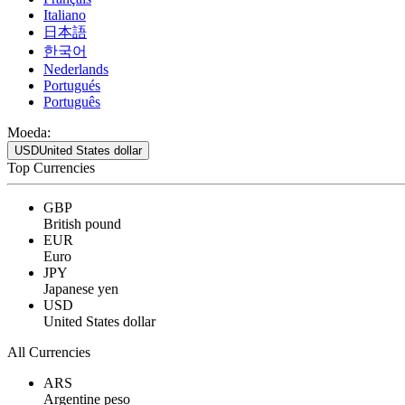
Italiano
日本語
한국어
Nederlands
Portugués
Português
Moeda:
USD
United States dollar
Top Currencies
GBP
British pound
EUR
Euro
JPY
Japanese yen
USD
United States dollar
All Currencies
ARS
Argentine peso