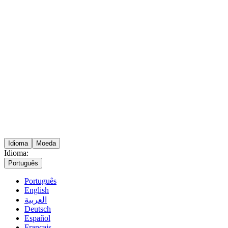
Idioma
Moeda
Idioma:
Português
Português
English
العربية
Deutsch
Español
Français