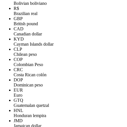
Bolivian boliviano
R$
Brazilian real
GBP
British pound
CAD
Canadian dollar
KYD
Cayman Islands dollar
CLP
Chilean peso
COP
Colombian Peso
CRC
Costa Rican colón
DOP
Dominican peso
EUR
Euro
GTQ
Guatemalan quetzal
HNL
Honduran lempira
JMD
Jamaican dollar