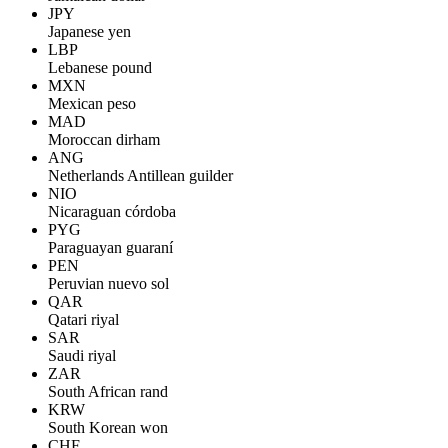
JPY
Japanese yen
LBP
Lebanese pound
MXN
Mexican peso
MAD
Moroccan dirham
ANG
Netherlands Antillean guilder
NIO
Nicaraguan córdoba
PYG
Paraguayan guaraní
PEN
Peruvian nuevo sol
QAR
Qatari riyal
SAR
Saudi riyal
ZAR
South African rand
KRW
South Korean won
CHF