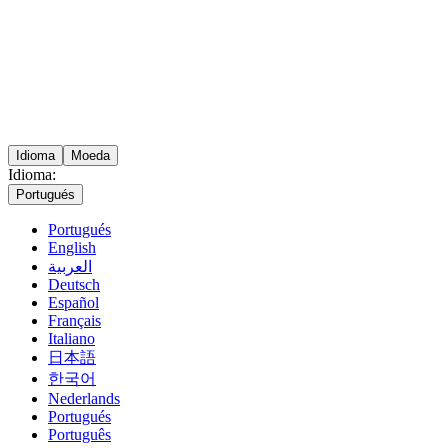
Idioma
Moeda
Idioma:
Portugués
Portugués
English
العربية
Deutsch
Español
Français
Italiano
日本語
한국어
Nederlands
Portugués
Português