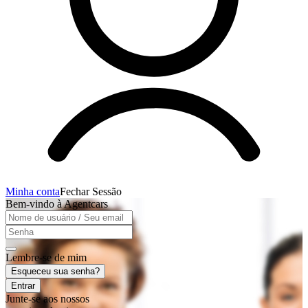
Minha conta
Fechar Sessão
Bem-vindo à Agentcars
Lembre-se de mim
Esqueceu sua senha?
Entrar
Junte-se aos nossos