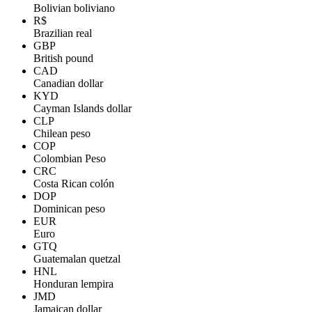
Bolivian boliviano
R$
Brazilian real
GBP
British pound
CAD
Canadian dollar
KYD
Cayman Islands dollar
CLP
Chilean peso
COP
Colombian Peso
CRC
Costa Rican colón
DOP
Dominican peso
EUR
Euro
GTQ
Guatemalan quetzal
HNL
Honduran lempira
JMD
Jamaican dollar