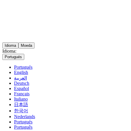
Idioma
Moeda
Idioma:
Portugués
Portugués
English
العربية
Deutsch
Español
Français
Italiano
日本語
한국어
Nederlands
Portugués
Português