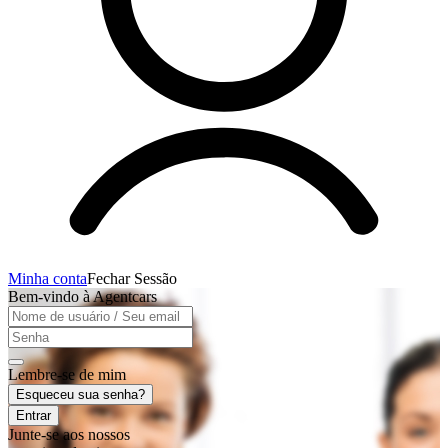
Minha conta
Fechar Sessão
Bem-vindo à Agentcars
Lembre-se de mim
Esqueceu sua senha?
Entrar
Junte-se aos nossos