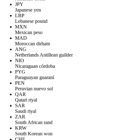
JPY
Japanese yen
LBP
Lebanese pound
MXN
Mexican peso
MAD
Moroccan dirham
ANG
Netherlands Antillean guilder
NIO
Nicaraguan córdoba
PYG
Paraguayan guaraní
PEN
Peruvian nuevo sol
QAR
Qatari riyal
SAR
Saudi riyal
ZAR
South African rand
KRW
South Korean won
CHF