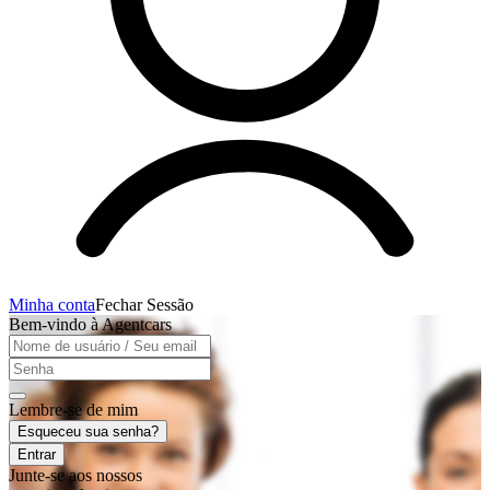
Minha conta
Fechar Sessão
Bem-vindo à Agentcars
Lembre-se de mim
Esqueceu sua senha?
Entrar
Junte-se aos nossos