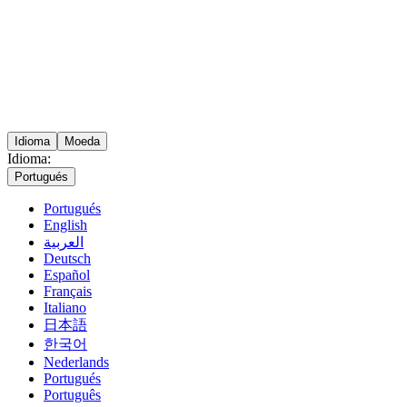
Idioma
Moeda
Idioma:
Portugués
Portugués
English
العربية
Deutsch
Español
Français
Italiano
日本語
한국어
Nederlands
Portugués
Português