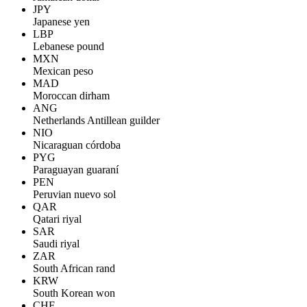
JPY
Japanese yen
LBP
Lebanese pound
MXN
Mexican peso
MAD
Moroccan dirham
ANG
Netherlands Antillean guilder
NIO
Nicaraguan córdoba
PYG
Paraguayan guaraní
PEN
Peruvian nuevo sol
QAR
Qatari riyal
SAR
Saudi riyal
ZAR
South African rand
KRW
South Korean won
CHF