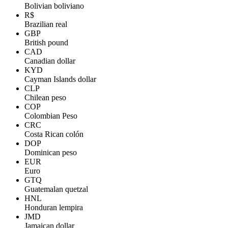
Bolivian boliviano
R$
Brazilian real
GBP
British pound
CAD
Canadian dollar
KYD
Cayman Islands dollar
CLP
Chilean peso
COP
Colombian Peso
CRC
Costa Rican colón
DOP
Dominican peso
EUR
Euro
GTQ
Guatemalan quetzal
HNL
Honduran lempira
JMD
Jamaican dollar