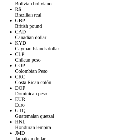
Bolivian boliviano
R$
Brazilian real
GBP
British pound
CAD
Canadian dollar
KYD
Cayman Islands dollar
CLP
Chilean peso
COP
Colombian Peso
CRC
Costa Rican colón
DOP
Dominican peso
EUR
Euro
GTQ
Guatemalan quetzal
HNL
Honduran lempira
JMD
Jamaican dollar