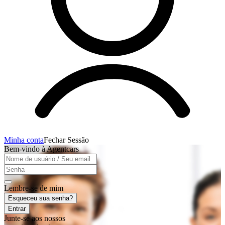
Minha conta
Fechar Sessão
Bem-vindo à Agentcars
Lembre-se de mim
Esqueceu sua senha?
Entrar
Junte-se aos nossos