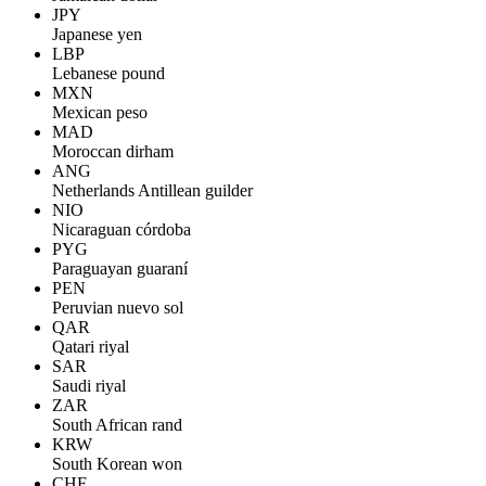
JPY
Japanese yen
LBP
Lebanese pound
MXN
Mexican peso
MAD
Moroccan dirham
ANG
Netherlands Antillean guilder
NIO
Nicaraguan córdoba
PYG
Paraguayan guaraní
PEN
Peruvian nuevo sol
QAR
Qatari riyal
SAR
Saudi riyal
ZAR
South African rand
KRW
South Korean won
CHF