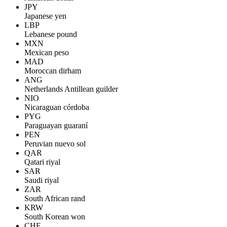
JPY
Japanese yen
LBP
Lebanese pound
MXN
Mexican peso
MAD
Moroccan dirham
ANG
Netherlands Antillean guilder
NIO
Nicaraguan córdoba
PYG
Paraguayan guaraní
PEN
Peruvian nuevo sol
QAR
Qatari riyal
SAR
Saudi riyal
ZAR
South African rand
KRW
South Korean won
CHF