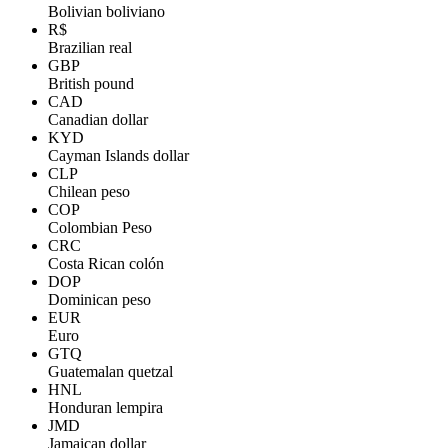
Bolivian boliviano
R$
Brazilian real
GBP
British pound
CAD
Canadian dollar
KYD
Cayman Islands dollar
CLP
Chilean peso
COP
Colombian Peso
CRC
Costa Rican colón
DOP
Dominican peso
EUR
Euro
GTQ
Guatemalan quetzal
HNL
Honduran lempira
JMD
Jamaican dollar