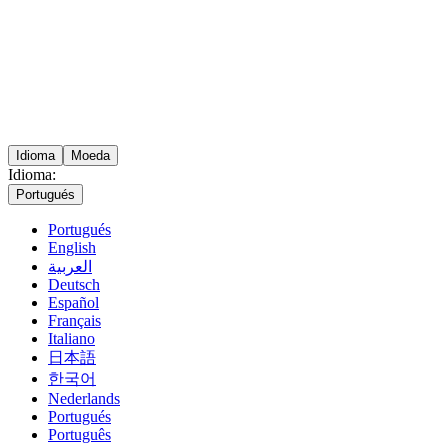
Idioma
Moeda
Idioma:
Portugués
Portugués
English
العربية
Deutsch
Español
Français
Italiano
日本語
한국어
Nederlands
Portugués
Português