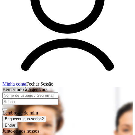
Minha conta
Fechar Sessão
Bem-vindo à Agentcars
Lembre-se de mim
Esqueceu sua senha?
Entrar
Junte-se aos nossos