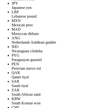
JPY
Japanese yen
LBP
Lebanese pound
MXN
Mexican peso
MAD
Moroccan dirham
ANG
Netherlands Antillean guilder
NIO
Nicaraguan córdoba
PYG
Paraguayan guaraní
PEN
Peruvian nuevo sol
QAR
Qatari riyal
SAR
Saudi riyal
ZAR
South African rand
KRW
South Korean won
CHF