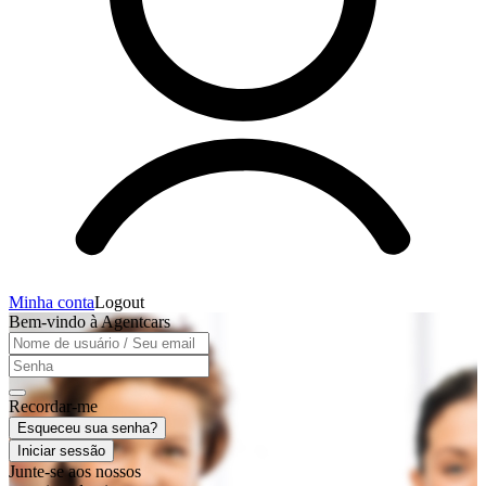
Minha conta
Logout
Bem-vindo à Agentcars
Recordar-me
Esqueceu sua senha?
Iniciar sessão
Junte-se aos nossos