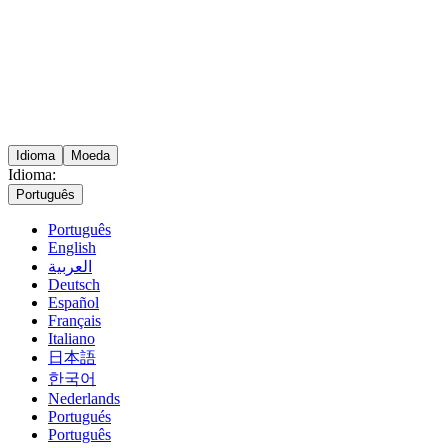
Idioma
Moeda
Idioma:
Português
Português
English
العربية
Deutsch
Español
Français
Italiano
日本語
한국어
Nederlands
Portugués
Português