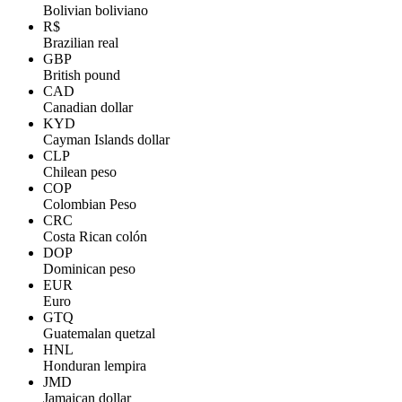
Bolivian boliviano
R$
Brazilian real
GBP
British pound
CAD
Canadian dollar
KYD
Cayman Islands dollar
CLP
Chilean peso
COP
Colombian Peso
CRC
Costa Rican colón
DOP
Dominican peso
EUR
Euro
GTQ
Guatemalan quetzal
HNL
Honduran lempira
JMD
Jamaican dollar