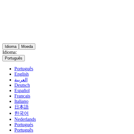
Idioma
Moeda
Idioma:
Português
Português
English
العربية
Deutsch
Español
Français
Italiano
日本語
한국어
Nederlands
Portugués
Português