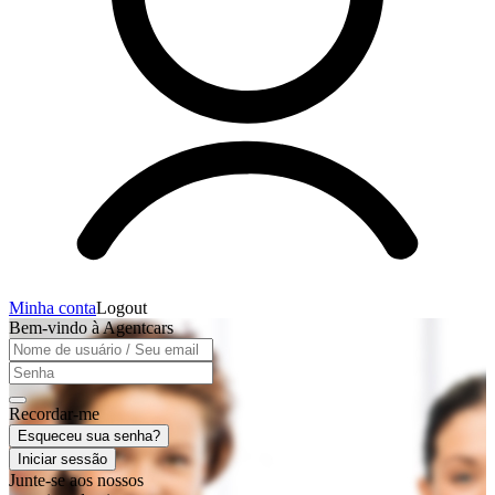
Minha conta
Logout
Bem-vindo à Agentcars
Recordar-me
Esqueceu sua senha?
Iniciar sessão
Junte-se aos nossos