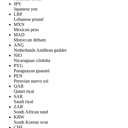
JPY
Japanese yen
LBP
Lebanese pound
MXN
Mexican peso
MAD
Moroccan dirham
ANG
Netherlands Antillean guilder
NIO
Nicaraguan córdoba
PYG
Paraguayan guaraní
PEN
Peruvian nuevo sol
QAR
Qatari riyal
SAR
Saudi riyal
ZAR
South African rand
KRW
South Korean won
CHF