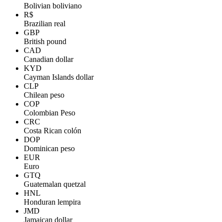
Bolivian boliviano
R$
Brazilian real
GBP
British pound
CAD
Canadian dollar
KYD
Cayman Islands dollar
CLP
Chilean peso
COP
Colombian Peso
CRC
Costa Rican colón
DOP
Dominican peso
EUR
Euro
GTQ
Guatemalan quetzal
HNL
Honduran lempira
JMD
Jamaican dollar