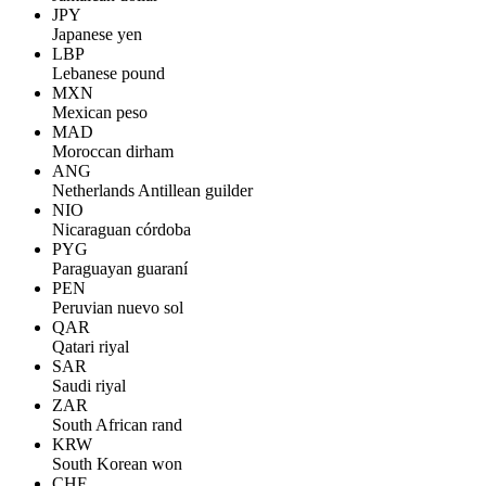
JPY
Japanese yen
LBP
Lebanese pound
MXN
Mexican peso
MAD
Moroccan dirham
ANG
Netherlands Antillean guilder
NIO
Nicaraguan córdoba
PYG
Paraguayan guaraní
PEN
Peruvian nuevo sol
QAR
Qatari riyal
SAR
Saudi riyal
ZAR
South African rand
KRW
South Korean won
CHF