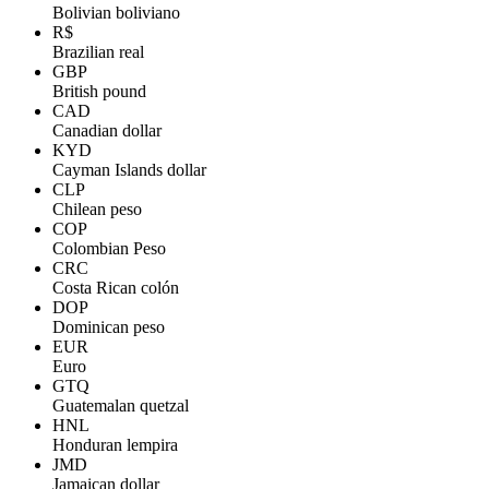
Bolivian boliviano
R$
Brazilian real
GBP
British pound
CAD
Canadian dollar
KYD
Cayman Islands dollar
CLP
Chilean peso
COP
Colombian Peso
CRC
Costa Rican colón
DOP
Dominican peso
EUR
Euro
GTQ
Guatemalan quetzal
HNL
Honduran lempira
JMD
Jamaican dollar