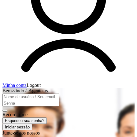
Minha conta
Logout
Bem-vindo à Agentcars
Recordar-me
Esqueceu sua senha?
Iniciar sessão
Junte-se aos nossos