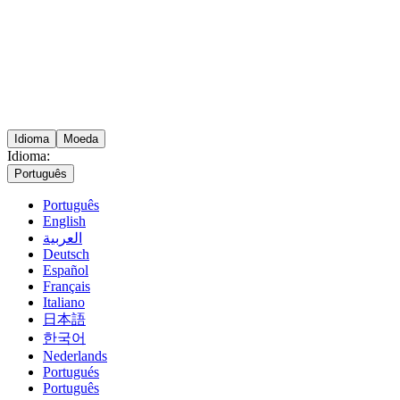
Idioma
Moeda
Idioma:
Português
Português
English
العربية
Deutsch
Español
Français
Italiano
日本語
한국어
Nederlands
Portugués
Português