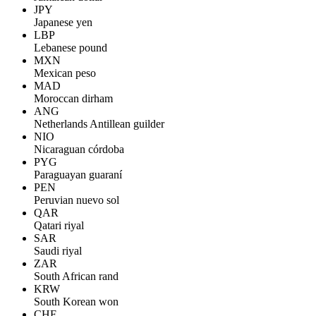
JPY
Japanese yen
LBP
Lebanese pound
MXN
Mexican peso
MAD
Moroccan dirham
ANG
Netherlands Antillean guilder
NIO
Nicaraguan córdoba
PYG
Paraguayan guaraní
PEN
Peruvian nuevo sol
QAR
Qatari riyal
SAR
Saudi riyal
ZAR
South African rand
KRW
South Korean won
CHF