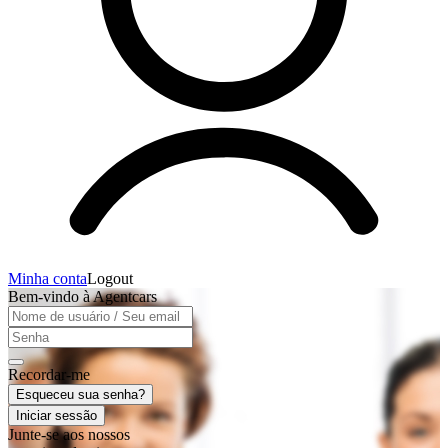
Minha conta
Logout
Bem-vindo à Agentcars
Recordar-me
Esqueceu sua senha?
Iniciar sessão
Junte-se aos nossos