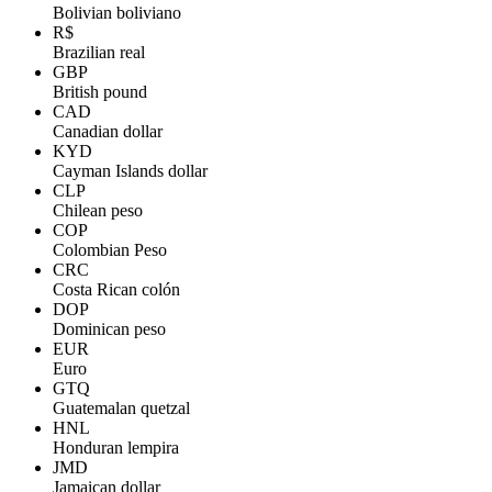
Bolivian boliviano
R$
Brazilian real
GBP
British pound
CAD
Canadian dollar
KYD
Cayman Islands dollar
CLP
Chilean peso
COP
Colombian Peso
CRC
Costa Rican colón
DOP
Dominican peso
EUR
Euro
GTQ
Guatemalan quetzal
HNL
Honduran lempira
JMD
Jamaican dollar