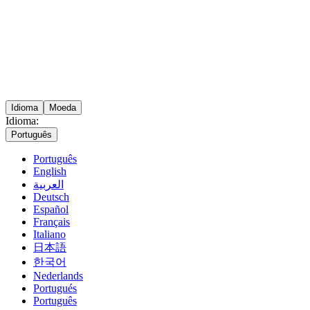
Idioma
Moeda
Idioma:
Português
Português
English
العربية
Deutsch
Español
Français
Italiano
日本語
한국어
Nederlands
Portugués
Português