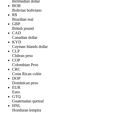
Bermudian dollar
BOB
Bolivian boliviano
R$
Brazilian real
GBP
British pound
CAD
Canadian dollar
KYD
Cayman Islands dollar
CLP
Chilean peso
COP
Colombian Peso
CRC
Costa Rican colón
DOP
Dominican peso
EUR
Euro
GTQ
Guatemalan quetzal
HNL
Honduran lempira