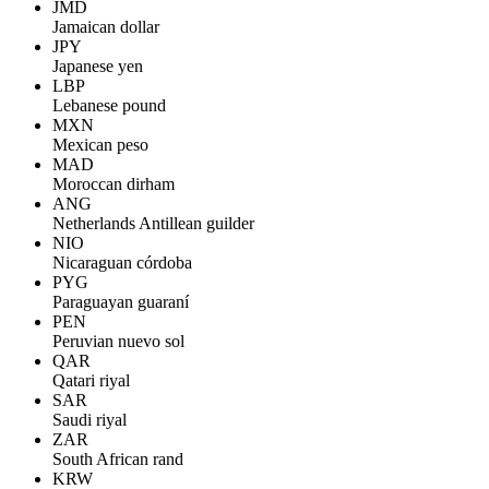
JMD
Jamaican dollar
JPY
Japanese yen
LBP
Lebanese pound
MXN
Mexican peso
MAD
Moroccan dirham
ANG
Netherlands Antillean guilder
NIO
Nicaraguan córdoba
PYG
Paraguayan guaraní
PEN
Peruvian nuevo sol
QAR
Qatari riyal
SAR
Saudi riyal
ZAR
South African rand
KRW