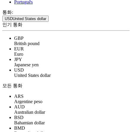
Português
통화:
USD
United States dollar
인기 통화
GBP
British pound
EUR
Euro
JPY
Japanese yen
USD
United States dollar
모든 통화
ARS
Argentine peso
AUD
Australian dollar
BSD
Bahamian dollar
BMD