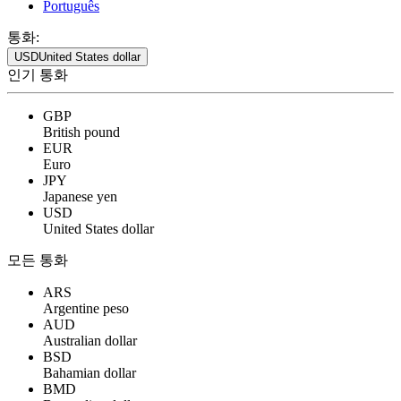
Português
통화:
USD
United States dollar
인기 통화
GBP
British pound
EUR
Euro
JPY
Japanese yen
USD
United States dollar
모든 통화
ARS
Argentine peso
AUD
Australian dollar
BSD
Bahamian dollar
BMD