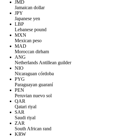
JMD
Jamaican dollar
JPY
Japanese yen
LBP
Lebanese pound
MXN
Mexican peso
MAD
Moroccan dirham
ANG
Netherlands Antillean guilder
NIO
Nicaraguan córdoba
PYG
Paraguayan guaraní
PEN
Peruvian nuevo sol
QAR
Qatari riyal
SAR
Saudi riyal
ZAR
South African rand
KRW