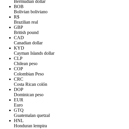
Bermudian dollar
BOB
Bolivian boliviano
R$
Brazilian real
GBP
British pound
CAD
Canadian dollar
KYD
Cayman Islands dollar
CLP
Chilean peso
COP
Colombian Peso
CRC
Costa Rican colón
DOP
Dominican peso
EUR
Euro
GTQ
Guatemalan quetzal
HNL
Honduran lempira