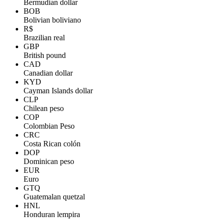
Bermudian dollar
BOB
Bolivian boliviano
R$
Brazilian real
GBP
British pound
CAD
Canadian dollar
KYD
Cayman Islands dollar
CLP
Chilean peso
COP
Colombian Peso
CRC
Costa Rican colón
DOP
Dominican peso
EUR
Euro
GTQ
Guatemalan quetzal
HNL
Honduran lempira