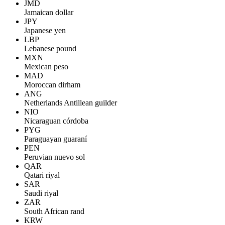
JMD
Jamaican dollar
JPY
Japanese yen
LBP
Lebanese pound
MXN
Mexican peso
MAD
Moroccan dirham
ANG
Netherlands Antillean guilder
NIO
Nicaraguan córdoba
PYG
Paraguayan guaraní
PEN
Peruvian nuevo sol
QAR
Qatari riyal
SAR
Saudi riyal
ZAR
South African rand
KRW