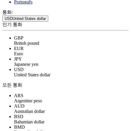
Português
통화:
USD
United States dollar
인기 통화
GBP
British pound
EUR
Euro
JPY
Japanese yen
USD
United States dollar
모든 통화
ARS
Argentine peso
AUD
Australian dollar
BSD
Bahamian dollar
BMD