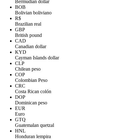
Bermudian dollar
BOB
Bolivian boliviano
R$
Brazilian real
GBP
British pound
CAD
Canadian dollar
KYD
Cayman Islands dollar
CLP
Chilean peso
COP
Colombian Peso
CRC
Costa Rican colón
DOP
Dominican peso
EUR
Euro
GTQ
Guatemalan quetzal
HNL
Honduran lempira