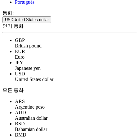
Português
통화:
USD
United States dollar
인기 통화
GBP
British pound
EUR
Euro
JPY
Japanese yen
USD
United States dollar
모든 통화
ARS
Argentine peso
AUD
Australian dollar
BSD
Bahamian dollar
BMD