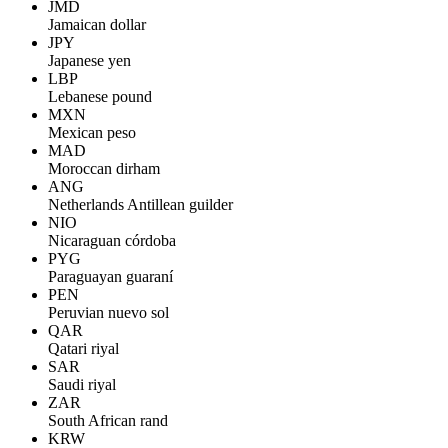
JMD
Jamaican dollar
JPY
Japanese yen
LBP
Lebanese pound
MXN
Mexican peso
MAD
Moroccan dirham
ANG
Netherlands Antillean guilder
NIO
Nicaraguan córdoba
PYG
Paraguayan guaraní
PEN
Peruvian nuevo sol
QAR
Qatari riyal
SAR
Saudi riyal
ZAR
South African rand
KRW