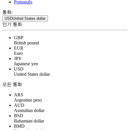
Português
통화:
USD
United States dollar
인기 통화
GBP
British pound
EUR
Euro
JPY
Japanese yen
USD
United States dollar
모든 통화
ARS
Argentine peso
AUD
Australian dollar
BSD
Bahamian dollar
BMD