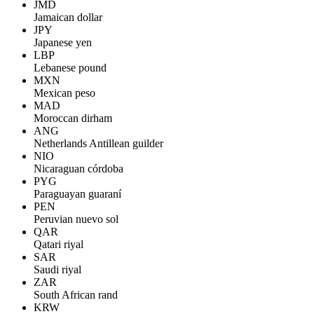
JMD
Jamaican dollar
JPY
Japanese yen
LBP
Lebanese pound
MXN
Mexican peso
MAD
Moroccan dirham
ANG
Netherlands Antillean guilder
NIO
Nicaraguan córdoba
PYG
Paraguayan guaraní
PEN
Peruvian nuevo sol
QAR
Qatari riyal
SAR
Saudi riyal
ZAR
South African rand
KRW