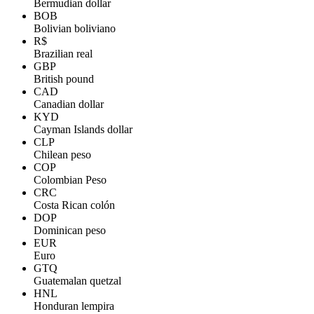
Bermudian dollar
BOB
Bolivian boliviano
R$
Brazilian real
GBP
British pound
CAD
Canadian dollar
KYD
Cayman Islands dollar
CLP
Chilean peso
COP
Colombian Peso
CRC
Costa Rican colón
DOP
Dominican peso
EUR
Euro
GTQ
Guatemalan quetzal
HNL
Honduran lempira