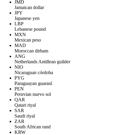
JMD
Jamaican dollar
JPY
Japanese yen
LBP
Lebanese pound
MXN
Mexican peso
MAD
Moroccan dirham
ANG
Netherlands Antillean guilder
NIO
Nicaraguan córdoba
PYG
Paraguayan guaraní
PEN
Peruvian nuevo sol
QAR
Qatari riyal
SAR
Saudi riyal
ZAR
South African rand
KRW