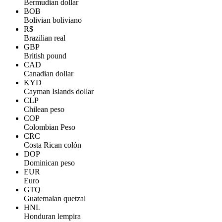
Bermudian dollar
BOB
Bolivian boliviano
R$
Brazilian real
GBP
British pound
CAD
Canadian dollar
KYD
Cayman Islands dollar
CLP
Chilean peso
COP
Colombian Peso
CRC
Costa Rican colón
DOP
Dominican peso
EUR
Euro
GTQ
Guatemalan quetzal
HNL
Honduran lempira