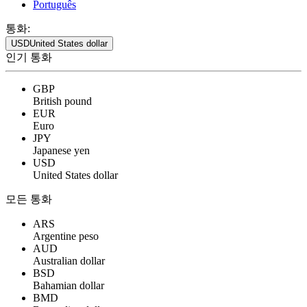
Português
통화:
USD
United States dollar
인기 통화
GBP
British pound
EUR
Euro
JPY
Japanese yen
USD
United States dollar
모든 통화
ARS
Argentine peso
AUD
Australian dollar
BSD
Bahamian dollar
BMD