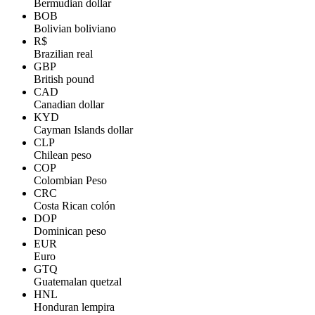
Bermudian dollar
BOB
Bolivian boliviano
R$
Brazilian real
GBP
British pound
CAD
Canadian dollar
KYD
Cayman Islands dollar
CLP
Chilean peso
COP
Colombian Peso
CRC
Costa Rican colón
DOP
Dominican peso
EUR
Euro
GTQ
Guatemalan quetzal
HNL
Honduran lempira