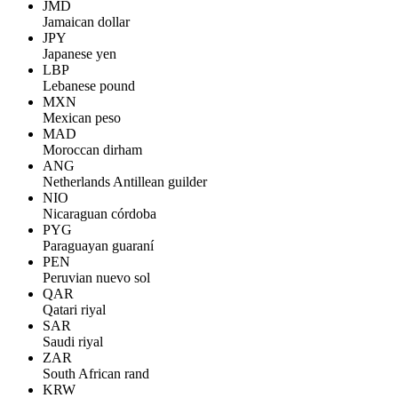
JMD
Jamaican dollar
JPY
Japanese yen
LBP
Lebanese pound
MXN
Mexican peso
MAD
Moroccan dirham
ANG
Netherlands Antillean guilder
NIO
Nicaraguan córdoba
PYG
Paraguayan guaraní
PEN
Peruvian nuevo sol
QAR
Qatari riyal
SAR
Saudi riyal
ZAR
South African rand
KRW