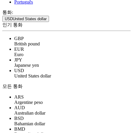
Português
통화:
USD
United States dollar
인기 통화
GBP
British pound
EUR
Euro
JPY
Japanese yen
USD
United States dollar
모든 통화
ARS
Argentine peso
AUD
Australian dollar
BSD
Bahamian dollar
BMD