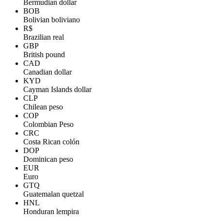
Bermudian dollar
BOB
Bolivian boliviano
R$
Brazilian real
GBP
British pound
CAD
Canadian dollar
KYD
Cayman Islands dollar
CLP
Chilean peso
COP
Colombian Peso
CRC
Costa Rican colón
DOP
Dominican peso
EUR
Euro
GTQ
Guatemalan quetzal
HNL
Honduran lempira