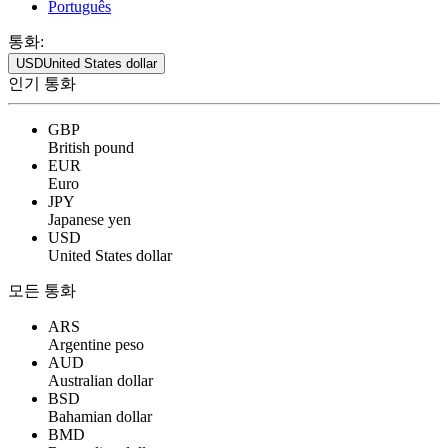
Português
통화:
USD
United States dollar
인기 통화
GBP
British pound
EUR
Euro
JPY
Japanese yen
USD
United States dollar
모든 통화
ARS
Argentine peso
AUD
Australian dollar
BSD
Bahamian dollar
BMD