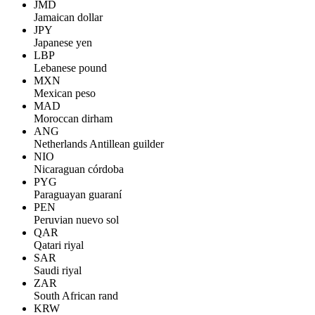
JMD
Jamaican dollar
JPY
Japanese yen
LBP
Lebanese pound
MXN
Mexican peso
MAD
Moroccan dirham
ANG
Netherlands Antillean guilder
NIO
Nicaraguan córdoba
PYG
Paraguayan guaraní
PEN
Peruvian nuevo sol
QAR
Qatari riyal
SAR
Saudi riyal
ZAR
South African rand
KRW