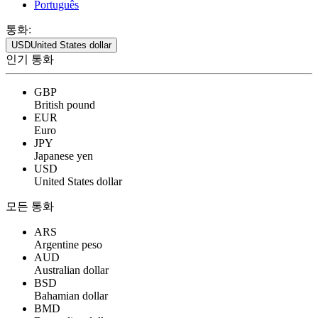
Português
통화:
USD
United States dollar
인기 통화
GBP
British pound
EUR
Euro
JPY
Japanese yen
USD
United States dollar
모든 통화
ARS
Argentine peso
AUD
Australian dollar
BSD
Bahamian dollar
BMD