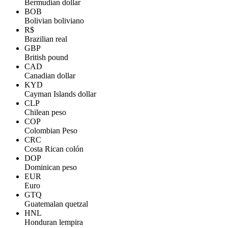
Bermudian dollar
BOB
Bolivian boliviano
R$
Brazilian real
GBP
British pound
CAD
Canadian dollar
KYD
Cayman Islands dollar
CLP
Chilean peso
COP
Colombian Peso
CRC
Costa Rican colón
DOP
Dominican peso
EUR
Euro
GTQ
Guatemalan quetzal
HNL
Honduran lempira