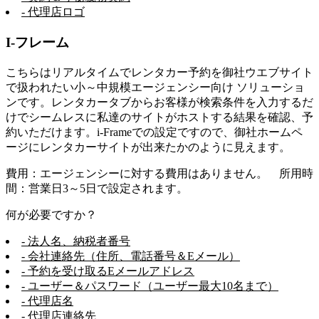
- 代理店ロゴ
I-フレーム
こちらはリアルタイムでレンタカー予約を御社ウエブサイト
で扱われたい小～中規模エージェンシー向け ソリューショ
ンです。レンタカータブからお客様が検索条件を入力するだ
けでシームレスに私達のサイトがホストする結果を確認、予
約いただけます。i-Frameでの設定ですので、御社ホームペ
ージにレンタカーサイトが出来たかのように見えます。
費用：エージェンシーに対する費用はありません。 所用時
間：営業日3～5日で設定されます。
何が必要ですか？
- 法人名、納税者番号
- 会社連絡先（住所、電話番号＆Eメール）
- 予約を受け取るEメールアドレス
- ユーザー＆パスワード（ユーザー最大10名まで）
- 代理店名
- 代理店連絡先