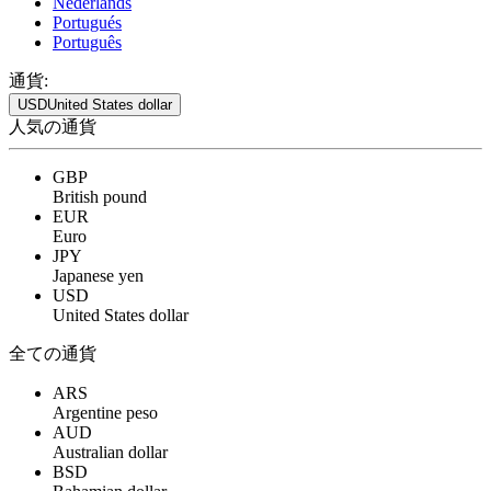
Nederlands
Portugués
Português
通貨:
USD
United States dollar
人気の通貨
GBP
British pound
EUR
Euro
JPY
Japanese yen
USD
United States dollar
全ての通貨
ARS
Argentine peso
AUD
Australian dollar
BSD