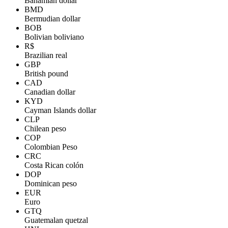
Bahamian dollar
BMD
Bermudian dollar
BOB
Bolivian boliviano
R$
Brazilian real
GBP
British pound
CAD
Canadian dollar
KYD
Cayman Islands dollar
CLP
Chilean peso
COP
Colombian Peso
CRC
Costa Rican colón
DOP
Dominican peso
EUR
Euro
GTQ
Guatemalan quetzal