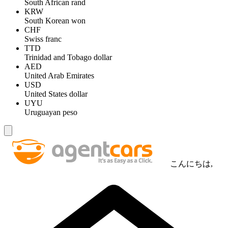
South African rand
KRW
South Korean won
CHF
Swiss franc
TTD
Trinidad and Tobago dollar
AED
United Arab Emirates
USD
United States dollar
UYU
Uruguayan peso
こんにちは,