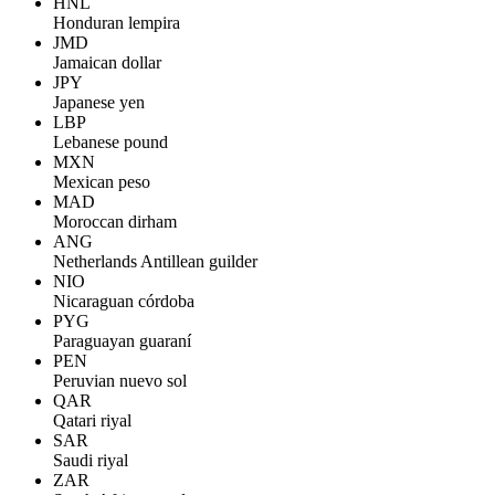
HNL
Honduran lempira
JMD
Jamaican dollar
JPY
Japanese yen
LBP
Lebanese pound
MXN
Mexican peso
MAD
Moroccan dirham
ANG
Netherlands Antillean guilder
NIO
Nicaraguan córdoba
PYG
Paraguayan guaraní
PEN
Peruvian nuevo sol
QAR
Qatari riyal
SAR
Saudi riyal
ZAR