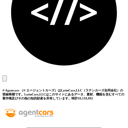
® Agentcars （® エージェントカーズ）はLatinCarz,LLC（ラテンカーズ合同会社）の
登録商標です。LatinCarz,LLCはこのサイトにあるデータ、素材、機能を含むすべての
著作権及びその他の知的財産を所有しています。特許10,510,092