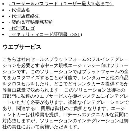
- ユーザー＆パスワード（ユーザー最大10名まで）
- 代理店名
- 代理店連絡先
- 契約＆守秘義務契約
- 代理店ロゴ
- セキュリティコード証明書（SSL)
ウエブサービス
こちらは社内セールスプラットフォームのフルインテグレー
ションを必要とする中～大規模エージェンシー向けソリュー
ションです。このソリューションではプラットフォームの全
てをカスタマイズすることが可能で、レンタカーと他の商品
をクロスセルをしたり、どこでどうレンタカーを提供するか
等自由裁量で決められます。 このソリューションは御社の
IT部門に私達のウエブサービスを御社システムにインテグレ
ートいただく必要があります。複雑なインテグレーションで
あり、関連するIT 費用は御社のご負担となります。エージ
ェントカーは仕様書を提供、ITチームのテクニカルな質問に
対応致しますが、ソリューションのインテグレーションは御
社の責任において実施いただきます。