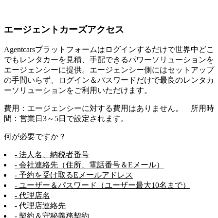
エージェントカーズアクセス
Agentcarsプラットフォームはログインするだけで世界中どこ
でもレンタカーを見積、手配できるパワーソリューションを
エージェンシーに提供。エージェンシー側にはセットアップ
の手間いらず、ログイン＆パスワードだけで最良のレンタカ
ーソリューションをご利用いただけます。
費用：エージェンシーに対する費用はありません。 所用時
間：営業日3～5日で設定されます。
何が必要ですか？
- 法人名、納税者番号
- 会社連絡先（住所、電話番号＆Eメール）
- 予約を受け取るEメールアドレス
- ユーザー＆パスワード（ユーザー最大10名まで）
- 代理店名
- 代理店連絡先
- 契約＆守秘義務契約