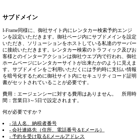
サブドメイン
I-Frame同様に、御社サイト内にレンタカー検索予約エンジ
ンを設定いただきます。御社ページ内にサブドメインを設定
いただき、ソリューションをホストしている私達のサーバー
に接続いただきます。レンタカー検索のトラフィック及びお
客様とのインターアクションは御社ウエブ内で行われ、御社
ホームページにレンタカーサイトが出来たかのように見えま
す。サブドメインをご利用いただくには予約時に支払い情報
を暗号化するために御社サイト内にセキュリティコード証明
書がセットされていることが必要です。
費用：エージェンシーに対する費用はありません。 所用時
間：営業日3～5日で設定されます。
何が必要ですか？
- 法人名、納税者番号
- 会社連絡先（住所、電話番号＆Eメール）
- 予約を受け取るEメールアドレス