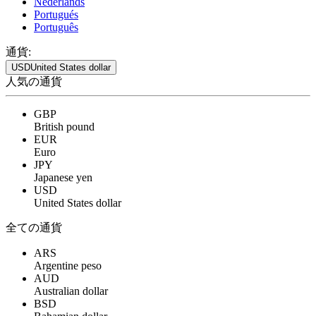
Nederlands
Portugués
Português
通貨:
USD
United States dollar
人気の通貨
GBP
British pound
EUR
Euro
JPY
Japanese yen
USD
United States dollar
全ての通貨
ARS
Argentine peso
AUD
Australian dollar
BSD