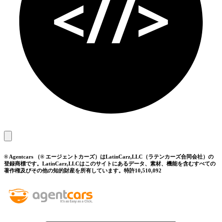
® Agentcars （® エージェントカーズ）はLatinCarz,LLC（ラテンカーズ合同会社）の
登録商標です。LatinCarz,LLCはこのサイトにあるデータ、素材、機能を含むすべての
著作権及びその他の知的財産を所有しています。特許10,510,092