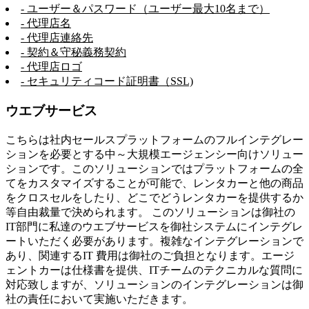
- ユーザー＆パスワード（ユーザー最大10名まで）
- 代理店名
- 代理店連絡先
- 契約＆守秘義務契約
- 代理店ロゴ
- セキュリティコード証明書（SSL)
ウエブサービス
こちらは社内セールスプラットフォームのフルインテグレー
ションを必要とする中～大規模エージェンシー向けソリュー
ションです。このソリューションではプラットフォームの全
てをカスタマイズすることが可能で、レンタカーと他の商品
をクロスセルをしたり、どこでどうレンタカーを提供するか
等自由裁量で決められます。 このソリューションは御社の
IT部門に私達のウエブサービスを御社システムにインテグレ
ートいただく必要があります。複雑なインテグレーションで
あり、関連するIT 費用は御社のご負担となります。エージ
ェントカーは仕様書を提供、ITチームのテクニカルな質問に
対応致しますが、ソリューションのインテグレーションは御
社の責任において実施いただきます。