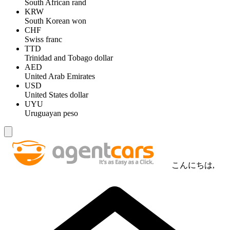
South African rand
KRW
South Korean won
CHF
Swiss franc
TTD
Trinidad and Tobago dollar
AED
United Arab Emirates
USD
United States dollar
UYU
Uruguayan peso
こんにちは,