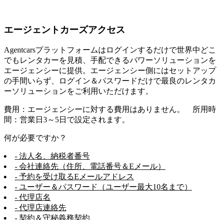
エージェントカーズアクセス
Agentcarsプラットフォームはログインするだけで世界中どこ
でもレンタカーを見積、手配できるパワーソリューションを
エージェンシーに提供。エージェンシー側にはセットアップ
の手間いらず、ログイン＆パスワードだけで最良のレンタカ
ーソリューションをご利用いただけます。
費用：エージェンシーに対する費用はありません。 所用時
間：営業日3～5日で設定されます。
何が必要ですか？
- 法人名、納税者番号
- 会社連絡先（住所、電話番号＆Eメール）
- 予約を受け取るEメールアドレス
- ユーザー＆パスワード（ユーザー最大10名まで）
- 代理店名
- 代理店連絡先
- 契約＆守秘義務契約