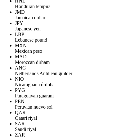
HNL
Honduran lempira
JMD
Jamaican dollar
JPY
Japanese yen
LBP
Lebanese pound
MXN
Mexican peso
MAD
Moroccan dirham
ANG
Netherlands Antillean guilder
NIO
Nicaraguan córdoba
PYG
Paraguayan guaraní
PEN
Peruvian nuevo sol
QAR
Qatari riyal
SAR
Saudi riyal
ZAR