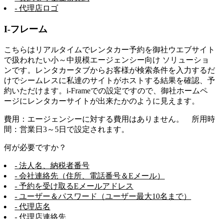
- 代理店ロゴ
I-フレーム
こちらはリアルタイムでレンタカー予約を御社ウエブサイト
で扱われたい小～中規模エージェンシー向け ソリューショ
ンです。レンタカータブからお客様が検索条件を入力するだ
けでシームレスに私達のサイトがホストする結果を確認、予
約いただけます。i-Frameでの設定ですので、御社ホームペ
ージにレンタカーサイトが出来たかのように見えます。
費用：エージェンシーに対する費用はありません。 所用時
間：営業日3～5日で設定されます。
何が必要ですか？
- 法人名、納税者番号
- 会社連絡先（住所、電話番号＆Eメール）
- 予約を受け取るEメールアドレス
- ユーザー＆パスワード（ユーザー最大10名まで）
- 代理店名
- 代理店連絡先