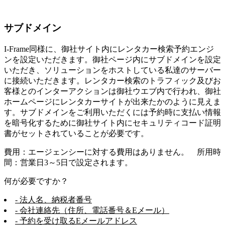
サブドメイン
I-Frame同様に、御社サイト内にレンタカー検索予約エンジ
ンを設定いただきます。御社ページ内にサブドメインを設定
いただき、ソリューションをホストしている私達のサーバー
に接続いただきます。レンタカー検索のトラフィック及びお
客様とのインターアクションは御社ウエブ内で行われ、御社
ホームページにレンタカーサイトが出来たかのように見えま
す。サブドメインをご利用いただくには予約時に支払い情報
を暗号化するために御社サイト内にセキュリティコード証明
書がセットされていることが必要です。
費用：エージェンシーに対する費用はありません。 所用時
間：営業日3～5日で設定されます。
何が必要ですか？
- 法人名、納税者番号
- 会社連絡先（住所、電話番号＆Eメール）
- 予約を受け取るEメールアドレス