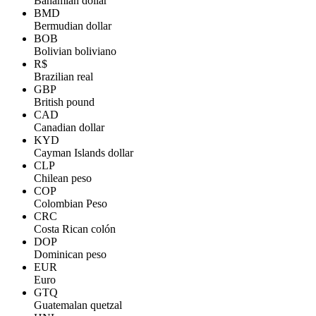
Bahamian dollar
BMD
Bermudian dollar
BOB
Bolivian boliviano
R$
Brazilian real
GBP
British pound
CAD
Canadian dollar
KYD
Cayman Islands dollar
CLP
Chilean peso
COP
Colombian Peso
CRC
Costa Rican colón
DOP
Dominican peso
EUR
Euro
GTQ
Guatemalan quetzal