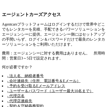
エージェントカーズアクセス
Agentcarsプラットフォームはログインするだけで世界中どこ
でもレンタカーを見積、手配できるパワーソリューションを
エージェンシーに提供。エージェンシー側にはセットアップ
の手間いらず、ログイン＆パスワードだけで最良のレンタカ
ーソリューションをご利用いただけます。
費用：エージェンシーに対する費用はありません。 所用時
間：営業日3～5日で設定されます。
何が必要ですか？
- 法人名、納税者番号
- 会社連絡先（住所、電話番号＆Eメール）
- 予約を受け取るEメールアドレス
- ユーザー＆パスワード（ユーザー最大10名まで）
- 代理店名
- 代理店連絡先
- 契約＆守秘義務契約