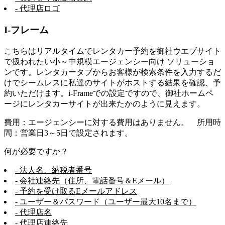
- 代理店ロゴ
I-フレーム
こちらはリアルタイムでレンタカー予約を御社ウエブサイト
で扱われたい小～中規模エージェンシー向け ソリューショ
ンです。レンタカータブからお客様が検索条件を入力するだ
けでシームレスに私達のサイトがホストする結果を確認、予
約いただけます。i-Frameでの設定ですので、御社ホームペ
ージにレンタカーサイトが出来たかのように見えます。
費用：エージェンシーに対する費用はありません。 所用時
間：営業日3～5日で設定されます。
何が必要ですか？
- 法人名、納税者番号
- 会社連絡先（住所、電話番号＆Eメール）
- 予約を受け取るEメールアドレス
- ユーザー＆パスワード（ユーザー最大10名まで）
- 代理店名
- 代理店連絡先