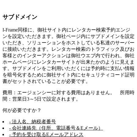
サブドメイン
I-Frame同様に、御社サイト内にレンタカー検索予約エンジ
ンを設定いただきます。御社ページ内にサブドメインを設定
いただき、ソリューションをホストしている私達のサーバー
に接続いただきます。レンタカー検索のトラフィック及びお
客様とのインターアクションは御社ウエブ内で行われ、御社
ホームページにレンタカーサイトが出来たかのように見えま
す。サブドメインをご利用いただくには予約時に支払い情報
を暗号化するために御社サイト内にセキュリティコード証明
書がセットされていることが必要です。
費用：エージェンシーに対する費用はありません。 所用時
間：営業日3～5日で設定されます。
何が必要ですか？
- 法人名、納税者番号
- 会社連絡先（住所、電話番号＆Eメール）
- 予約を受け取るEメールアドレス