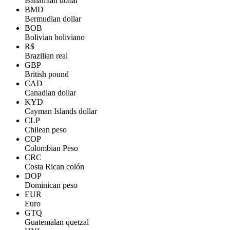
Bahamian dollar
BMD
Bermudian dollar
BOB
Bolivian boliviano
R$
Brazilian real
GBP
British pound
CAD
Canadian dollar
KYD
Cayman Islands dollar
CLP
Chilean peso
COP
Colombian Peso
CRC
Costa Rican colón
DOP
Dominican peso
EUR
Euro
GTQ
Guatemalan quetzal