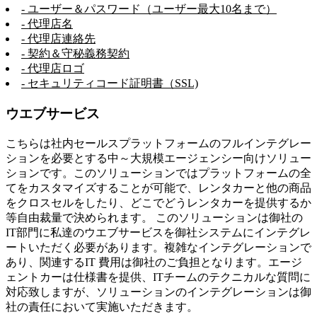
- ユーザー＆パスワード（ユーザー最大10名まで）
- 代理店名
- 代理店連絡先
- 契約＆守秘義務契約
- 代理店ロゴ
- セキュリティコード証明書（SSL)
ウエブサービス
こちらは社内セールスプラットフォームのフルインテグレー
ションを必要とする中～大規模エージェンシー向けソリュー
ションです。このソリューションではプラットフォームの全
てをカスタマイズすることが可能で、レンタカーと他の商品
をクロスセルをしたり、どこでどうレンタカーを提供するか
等自由裁量で決められます。 このソリューションは御社の
IT部門に私達のウエブサービスを御社システムにインテグレ
ートいただく必要があります。複雑なインテグレーションで
あり、関連するIT 費用は御社のご負担となります。エージ
ェントカーは仕様書を提供、ITチームのテクニカルな質問に
対応致しますが、ソリューションのインテグレーションは御
社の責任において実施いただきます。