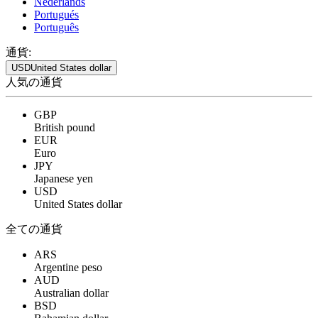
Nederlands
Portugués
Português
通貨:
USD
United States dollar
人気の通貨
GBP
British pound
EUR
Euro
JPY
Japanese yen
USD
United States dollar
全ての通貨
ARS
Argentine peso
AUD
Australian dollar
BSD