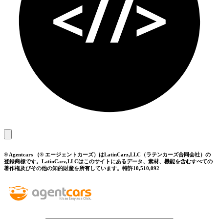
® Agentcars （® エージェントカーズ）はLatinCarz,LLC（ラテンカーズ合同会社）の
登録商標です。LatinCarz,LLCはこのサイトにあるデータ、素材、機能を含むすべての
著作権及びその他の知的財産を所有しています。特許10,510,092