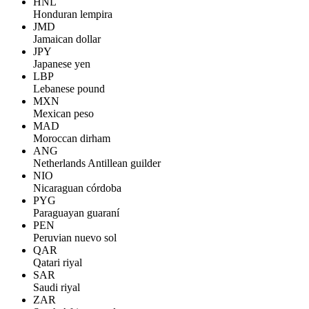
HNL
Honduran lempira
JMD
Jamaican dollar
JPY
Japanese yen
LBP
Lebanese pound
MXN
Mexican peso
MAD
Moroccan dirham
ANG
Netherlands Antillean guilder
NIO
Nicaraguan córdoba
PYG
Paraguayan guaraní
PEN
Peruvian nuevo sol
QAR
Qatari riyal
SAR
Saudi riyal
ZAR