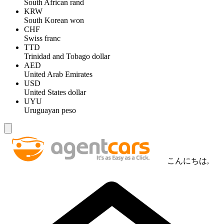
South African rand
KRW
South Korean won
CHF
Swiss franc
TTD
Trinidad and Tobago dollar
AED
United Arab Emirates
USD
United States dollar
UYU
Uruguayan peso
こんにちは,