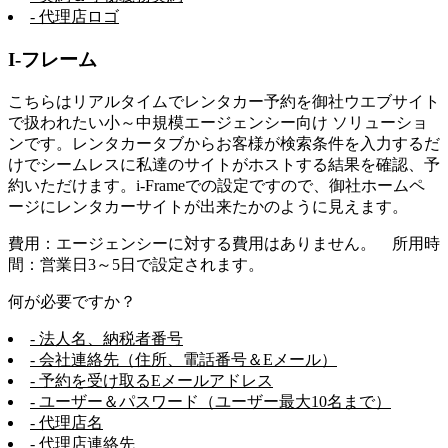
- 代理店ロゴ
I-フレーム
こちらはリアルタイムでレンタカー予約を御社ウエブサイト
で扱われたい小～中規模エージェンシー向け ソリューショ
ンです。レンタカータブからお客様が検索条件を入力するだ
けでシームレスに私達のサイトがホストする結果を確認、予
約いただけます。i-Frameでの設定ですので、御社ホームペ
ージにレンタカーサイトが出来たかのように見えます。
費用：エージェンシーに対する費用はありません。 所用時
間：営業日3～5日で設定されます。
何が必要ですか？
- 法人名、納税者番号
- 会社連絡先（住所、電話番号＆Eメール）
- 予約を受け取るEメールアドレス
- ユーザー＆パスワード（ユーザー最大10名まで）
- 代理店名
- 代理店連絡先