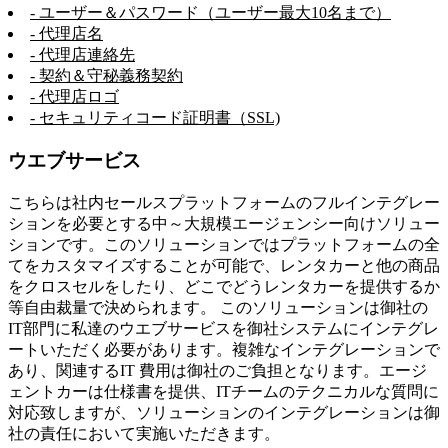
- ユーザー＆パスワード（ユーザー最大10名まで）
- 代理店名
- 代理店連絡先
- 契約＆守秘義務契約
- 代理店ロゴ
- セキュリティコード証明書（SSL)
ウエブサービス
こちらは社内セールスプラットフォームのフルインテグレー
ションを必要とする中～大規模エージェンシー向けソリュー
ションです。このソリューションではプラットフォームの全
てをカスタマイズすることが可能で、レンタカーと他の商品
をクロスセルをしたり、どこでどうレンタカーを提供するか
等自由裁量で決められます。 このソリューションは御社の
IT部門に私達のウエブサービスを御社システムにインテグレ
ートいただく必要があります。複雑なインテグレーションで
あり、関連するIT 費用は御社のご負担となります。エージ
ェントカーは仕様書を提供、ITチームのテクニカルな質問に
対応致しますが、ソリューションのインテグレーションは御
社の責任において実施いただきます。