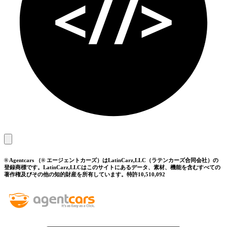
® Agentcars （® エージェントカーズ）はLatinCarz,LLC（ラテンカーズ合同会社）の
登録商標です。LatinCarz,LLCはこのサイトにあるデータ、素材、機能を含むすべての
著作権及びその他の知的財産を所有しています。特許10,510,092