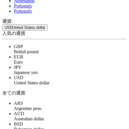
Nederlands
Portugués
Português
通貨:
USD
United States dollar
人気の通貨
GBP
British pound
EUR
Euro
JPY
Japanese yen
USD
United States dollar
全ての通貨
ARS
Argentine peso
AUD
Australian dollar
BSD