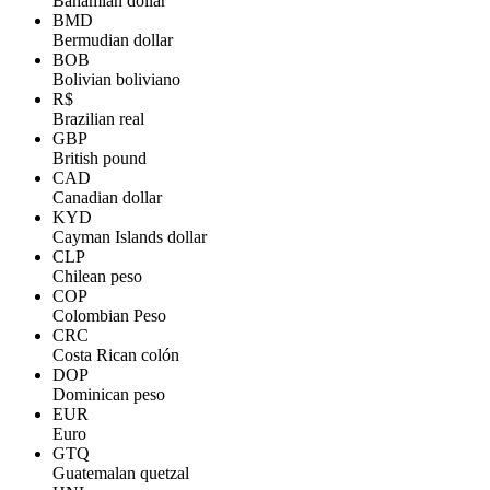
Bahamian dollar
BMD
Bermudian dollar
BOB
Bolivian boliviano
R$
Brazilian real
GBP
British pound
CAD
Canadian dollar
KYD
Cayman Islands dollar
CLP
Chilean peso
COP
Colombian Peso
CRC
Costa Rican colón
DOP
Dominican peso
EUR
Euro
GTQ
Guatemalan quetzal