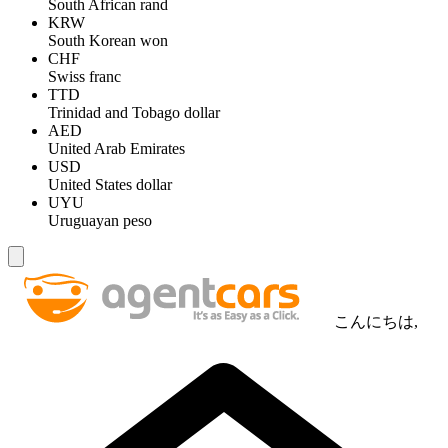
South African rand
KRW
South Korean won
CHF
Swiss franc
TTD
Trinidad and Tobago dollar
AED
United Arab Emirates
USD
United States dollar
UYU
Uruguayan peso
こんにちは,