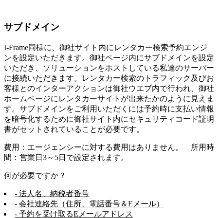
サブドメイン
I-Frame同様に、御社サイト内にレンタカー検索予約エンジ
ンを設定いただきます。御社ページ内にサブドメインを設定
いただき、ソリューションをホストしている私達のサーバー
に接続いただきます。レンタカー検索のトラフィック及びお
客様とのインターアクションは御社ウエブ内で行われ、御社
ホームページにレンタカーサイトが出来たかのように見えま
す。サブドメインをご利用いただくには予約時に支払い情報
を暗号化するために御社サイト内にセキュリティコード証明
書がセットされていることが必要です。
費用：エージェンシーに対する費用はありません。 所用時
間：営業日3～5日で設定されます。
何が必要ですか？
- 法人名、納税者番号
- 会社連絡先（住所、電話番号＆Eメール）
- 予約を受け取るEメールアドレス