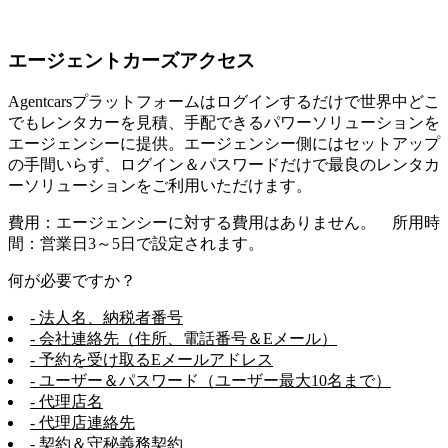
エージェントカーズアクセス
Agentcarsプラットフォームはログインするだけで世界中どこ
でもレンタカーを見積、手配できるパワーソリューションを
エージェンシーに提供。エージェンシー側にはセットアップ
の手間いらず、ログイン＆パスワードだけで最良のレンタカ
ーソリューションをご利用いただけます。
費用：エージェンシーに対する費用はありません。 所用時
間：営業日3～5日で設定されます。
何が必要ですか？
- 法人名、納税者番号
- 会社連絡先（住所、電話番号＆Eメール）
- 予約を受け取るEメールアドレス
- ユーザー＆パスワード（ユーザー最大10名まで）
- 代理店名
- 代理店連絡先
- 契約＆守秘義務契約