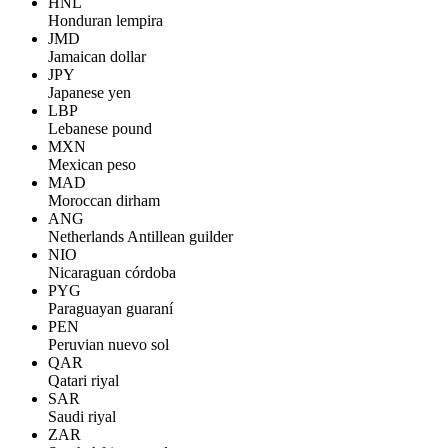
HNL
Honduran lempira
JMD
Jamaican dollar
JPY
Japanese yen
LBP
Lebanese pound
MXN
Mexican peso
MAD
Moroccan dirham
ANG
Netherlands Antillean guilder
NIO
Nicaraguan córdoba
PYG
Paraguayan guaraní
PEN
Peruvian nuevo sol
QAR
Qatari riyal
SAR
Saudi riyal
ZAR