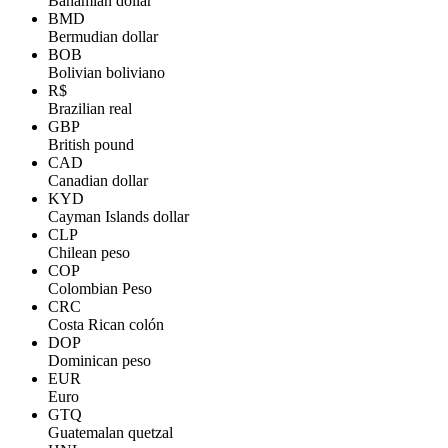
Bahamian dollar
BMD
Bermudian dollar
BOB
Bolivian boliviano
R$
Brazilian real
GBP
British pound
CAD
Canadian dollar
KYD
Cayman Islands dollar
CLP
Chilean peso
COP
Colombian Peso
CRC
Costa Rican colón
DOP
Dominican peso
EUR
Euro
GTQ
Guatemalan quetzal