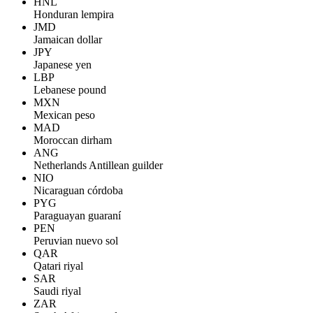
HNL
Honduran lempira
JMD
Jamaican dollar
JPY
Japanese yen
LBP
Lebanese pound
MXN
Mexican peso
MAD
Moroccan dirham
ANG
Netherlands Antillean guilder
NIO
Nicaraguan córdoba
PYG
Paraguayan guaraní
PEN
Peruvian nuevo sol
QAR
Qatari riyal
SAR
Saudi riyal
ZAR