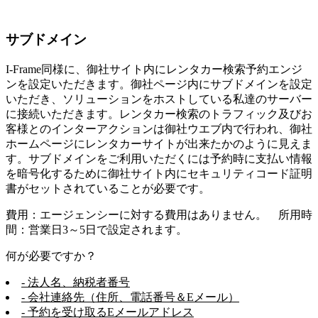
サブドメイン
I-Frame同様に、御社サイト内にレンタカー検索予約エンジ
ンを設定いただきます。御社ページ内にサブドメインを設定
いただき、ソリューションをホストしている私達のサーバー
に接続いただきます。レンタカー検索のトラフィック及びお
客様とのインターアクションは御社ウエブ内で行われ、御社
ホームページにレンタカーサイトが出来たかのように見えま
す。サブドメインをご利用いただくには予約時に支払い情報
を暗号化するために御社サイト内にセキュリティコード証明
書がセットされていることが必要です。
費用：エージェンシーに対する費用はありません。 所用時
間：営業日3～5日で設定されます。
何が必要ですか？
- 法人名、納税者番号
- 会社連絡先（住所、電話番号＆Eメール）
- 予約を受け取るEメールアドレス