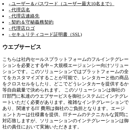
- ユーザー＆パスワード（ユーザー最大10名まで）
- 代理店名
- 代理店連絡先
- 契約＆守秘義務契約
- 代理店ロゴ
- セキュリティコード証明書（SSL)
ウエブサービス
こちらは社内セールスプラットフォームのフルインテグレー
ションを必要とする中～大規模エージェンシー向けソリュー
ションです。このソリューションではプラットフォームの全
てをカスタマイズすることが可能で、レンタカーと他の商品
をクロスセルをしたり、どこでどうレンタカーを提供するか
等自由裁量で決められます。 このソリューションは御社の
IT部門に私達のウエブサービスを御社システムにインテグレ
ートいただく必要があります。複雑なインテグレーションで
あり、関連するIT 費用は御社のご負担となります。エージ
ェントカーは仕様書を提供、ITチームのテクニカルな質問に
対応致しますが、ソリューションのインテグレーションは御
社の責任において実施いただきます。