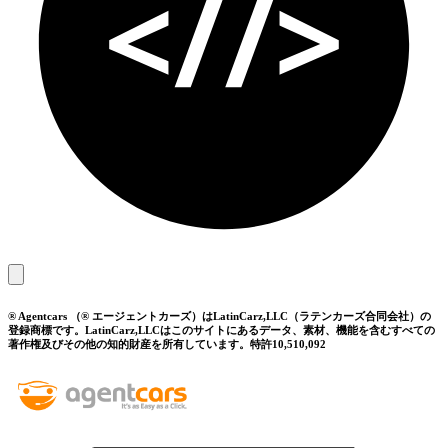
® Agentcars （® エージェントカーズ）はLatinCarz,LLC（ラテンカーズ合同会社）の
登録商標です。LatinCarz,LLCはこのサイトにあるデータ、素材、機能を含むすべての
著作権及びその他の知的財産を所有しています。特許10,510,092