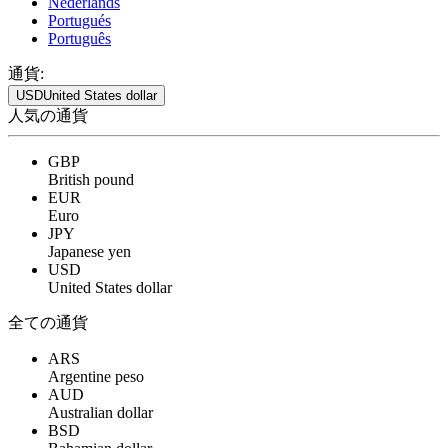
Nederlands
Portugués
Português
通貨:
USD
United States dollar
人気の通貨
GBP
British pound
EUR
Euro
JPY
Japanese yen
USD
United States dollar
全ての通貨
ARS
Argentine peso
AUD
Australian dollar
BSD