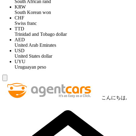
South African rand
KRW
South Korean won
CHF
Swiss franc
TTD
Trinidad and Tobago dollar
AED
United Arab Emirates
USD
United States dollar
UYU
Uruguayan peso
こんにちは,