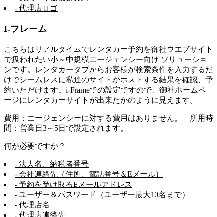
- 代理店ロゴ
I-フレーム
こちらはリアルタイムでレンタカー予約を御社ウエブサイト
で扱われたい小～中規模エージェンシー向け ソリューショ
ンです。レンタカータブからお客様が検索条件を入力するだ
けでシームレスに私達のサイトがホストする結果を確認、予
約いただけます。i-Frameでの設定ですので、御社ホームペ
ージにレンタカーサイトが出来たかのように見えます。
費用：エージェンシーに対する費用はありません。 所用時
間：営業日3～5日で設定されます。
何が必要ですか？
- 法人名、納税者番号
- 会社連絡先（住所、電話番号＆Eメール）
- 予約を受け取るEメールアドレス
- ユーザー＆パスワード（ユーザー最大10名まで）
- 代理店名
- 代理店連絡先