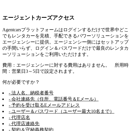
エージェントカーズアクセス
Agentcarsプラットフォームはログインするだけで世界中どこ
でもレンタカーを見積、手配できるパワーソリューションを
エージェンシーに提供。エージェンシー側にはセットアップ
の手間いらず、ログイン＆パスワードだけで最良のレンタカ
ーソリューションをご利用いただけます。
費用：エージェンシーに対する費用はありません。 所用時
間：営業日3～5日で設定されます。
何が必要ですか？
- 法人名、納税者番号
- 会社連絡先（住所、電話番号＆Eメール）
- 予約を受け取るEメールアドレス
- ユーザー＆パスワード（ユーザー最大10名まで）
- 代理店名
- 代理店連絡先
- 契約＆守秘義務契約