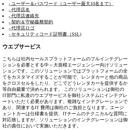
- ユーザー＆パスワード（ユーザー最大10名まで）
- 代理店名
- 代理店連絡先
- 契約＆守秘義務契約
- 代理店ロゴ
- セキュリティコード証明書（SSL)
ウエブサービス
こちらは社内セールスプラットフォームのフルインテグレー
ションを必要とする中～大規模エージェンシー向けソリュー
ションです。このソリューションではプラットフォームの全
てをカスタマイズすることが可能で、レンタカーと他の商品
をクロスセルをしたり、どこでどうレンタカーを提供するか
等自由裁量で決められます。 このソリューションは御社の
IT部門に私達のウエブサービスを御社システムにインテグレ
ートいただく必要があります。複雑なインテグレーションで
あり、関連するIT 費用は御社のご負担となります。エージ
ェントカーは仕様書を提供、ITチームのテクニカルな質問に
対応致しますが、ソリューションのインテグレーションは御
社の責任において実施いただきます。