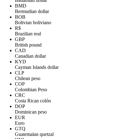
Bahamian dollar
BMD
Bermudian dollar
BOB
Bolivian boliviano
R$
Brazilian real
GBP
British pound
CAD
Canadian dollar
KYD
Cayman Islands dollar
CLP
Chilean peso
COP
Colombian Peso
CRC
Costa Rican colón
DOP
Dominican peso
EUR
Euro
GTQ
Guatemalan quetzal