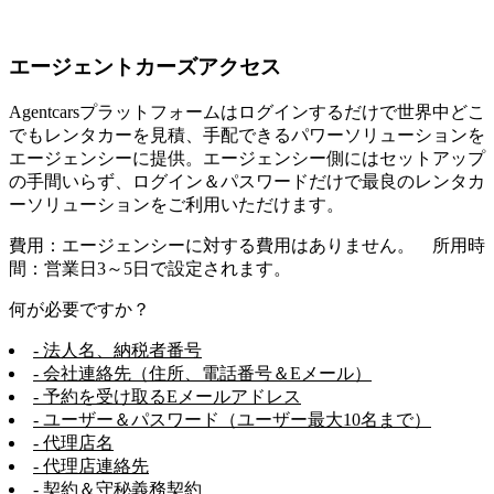
エージェントカーズアクセス
Agentcarsプラットフォームはログインするだけで世界中どこ
でもレンタカーを見積、手配できるパワーソリューションを
エージェンシーに提供。エージェンシー側にはセットアップ
の手間いらず、ログイン＆パスワードだけで最良のレンタカ
ーソリューションをご利用いただけます。
費用：エージェンシーに対する費用はありません。 所用時
間：営業日3～5日で設定されます。
何が必要ですか？
- 法人名、納税者番号
- 会社連絡先（住所、電話番号＆Eメール）
- 予約を受け取るEメールアドレス
- ユーザー＆パスワード（ユーザー最大10名まで）
- 代理店名
- 代理店連絡先
- 契約＆守秘義務契約