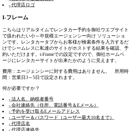
- 代理店ロゴ
I-フレーム
こちらはリアルタイムでレンタカー予約を御社ウエブサイト
で扱われたい小～中規模エージェンシー向け ソリューショ
ンです。レンタカータブからお客様が検索条件を入力するだ
けでシームレスに私達のサイトがホストする結果を確認、予
約いただけます。i-Frameでの設定ですので、御社ホームペ
ージにレンタカーサイトが出来たかのように見えます。
費用：エージェンシーに対する費用はありません。 所用時
間：営業日3～5日で設定されます。
何が必要ですか？
- 法人名、納税者番号
- 会社連絡先（住所、電話番号＆Eメール）
- 予約を受け取るEメールアドレス
- ユーザー＆パスワード（ユーザー最大10名まで）
- 代理店名
- 代理店連絡先