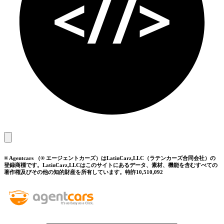
® Agentcars （® エージェントカーズ）はLatinCarz,LLC（ラテンカーズ合同会社）の
登録商標です。LatinCarz,LLCはこのサイトにあるデータ、素材、機能を含むすべての
著作権及びその他の知的財産を所有しています。特許10,510,092