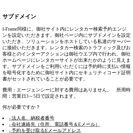
サブドメイン
I-Frame同様に、御社サイト内にレンタカー検索予約エンジ
ンを設定いただきます。御社ページ内にサブドメインを設定
いただき、ソリューションをホストしている私達のサーバー
に接続いただきます。レンタカー検索のトラフィック及びお
客様とのインターアクションは御社ウエブ内で行われ、御社
ホームページにレンタカーサイトが出来たかのように見えま
す。サブドメインをご利用いただくには予約時に支払い情報
を暗号化するために御社サイト内にセキュリティコード証明
書がセットされていることが必要です。
費用：エージェンシーに対する費用はありません。 所用時
間：営業日3～5日で設定されます。
何が必要ですか？
- 法人名、納税者番号
- 会社連絡先（住所、電話番号＆Eメール）
- 予約を受け取るEメールアドレス