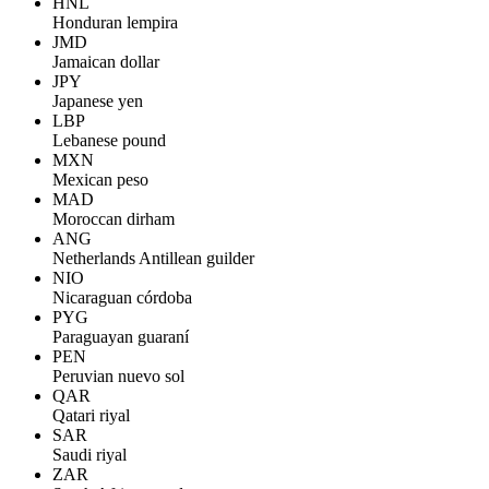
HNL
Honduran lempira
JMD
Jamaican dollar
JPY
Japanese yen
LBP
Lebanese pound
MXN
Mexican peso
MAD
Moroccan dirham
ANG
Netherlands Antillean guilder
NIO
Nicaraguan córdoba
PYG
Paraguayan guaraní
PEN
Peruvian nuevo sol
QAR
Qatari riyal
SAR
Saudi riyal
ZAR