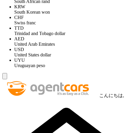
South African rand
KRW
South Korean won
CHF
Swiss franc
TTD
Trinidad and Tobago dollar
AED
United Arab Emirates
USD
United States dollar
UYU
Uruguayan peso
こんにちは,