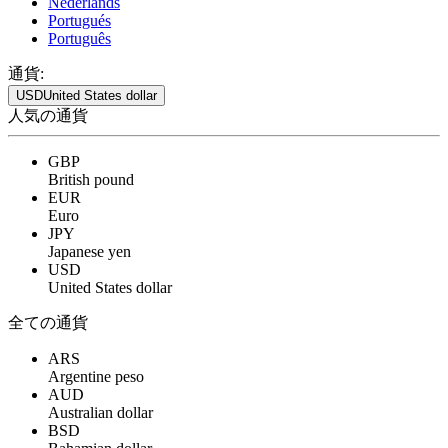
Nederlands
Portugués
Português
通貨:
USD
United States dollar
人気の通貨
GBP
British pound
EUR
Euro
JPY
Japanese yen
USD
United States dollar
全ての通貨
ARS
Argentine peso
AUD
Australian dollar
BSD