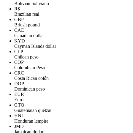
Bolivian boliviano
R$
Brazilian real
GBP
British pound
CAD
Canadian dollar
KYD
Cayman Islands dollar
CLP
Chilean peso
COP
Colombian Peso
CRC
Costa Rican colón
DOP
Dominican peso
EUR
Euro
GTQ
Guatemalan quetzal
HNL
Honduran lempira
JMD
Jamaican dollar