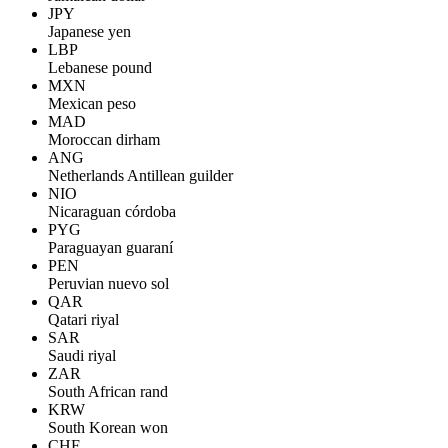
JPY
Japanese yen
LBP
Lebanese pound
MXN
Mexican peso
MAD
Moroccan dirham
ANG
Netherlands Antillean guilder
NIO
Nicaraguan córdoba
PYG
Paraguayan guaraní
PEN
Peruvian nuevo sol
QAR
Qatari riyal
SAR
Saudi riyal
ZAR
South African rand
KRW
South Korean won
CHF