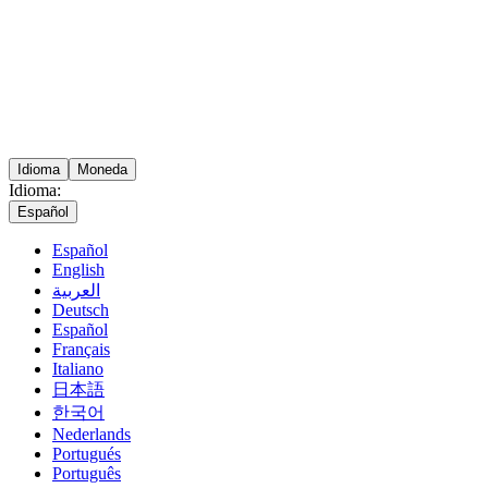
Idioma
Moneda
Idioma:
Español
Español
English
العربية
Deutsch
Español
Français
Italiano
日本語
한국어
Nederlands
Portugués
Português