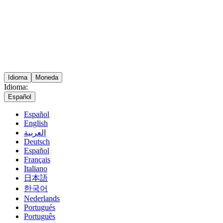
Idioma
Moneda
Idioma:
Español
Español
English
العربية
Deutsch
Español
Français
Italiano
日本語
한국어
Nederlands
Portugués
Português