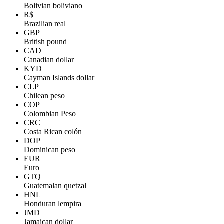
Bolivian boliviano
R$
Brazilian real
GBP
British pound
CAD
Canadian dollar
KYD
Cayman Islands dollar
CLP
Chilean peso
COP
Colombian Peso
CRC
Costa Rican colón
DOP
Dominican peso
EUR
Euro
GTQ
Guatemalan quetzal
HNL
Honduran lempira
JMD
Jamaican dollar