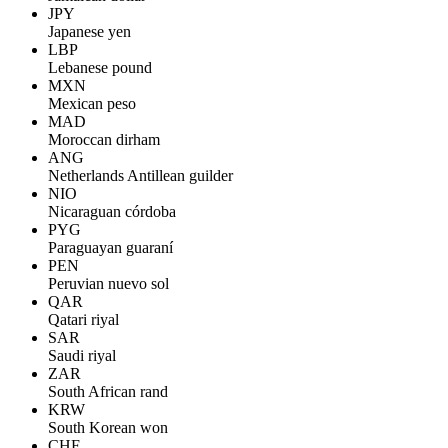
JPY
Japanese yen
LBP
Lebanese pound
MXN
Mexican peso
MAD
Moroccan dirham
ANG
Netherlands Antillean guilder
NIO
Nicaraguan córdoba
PYG
Paraguayan guaraní
PEN
Peruvian nuevo sol
QAR
Qatari riyal
SAR
Saudi riyal
ZAR
South African rand
KRW
South Korean won
CHF