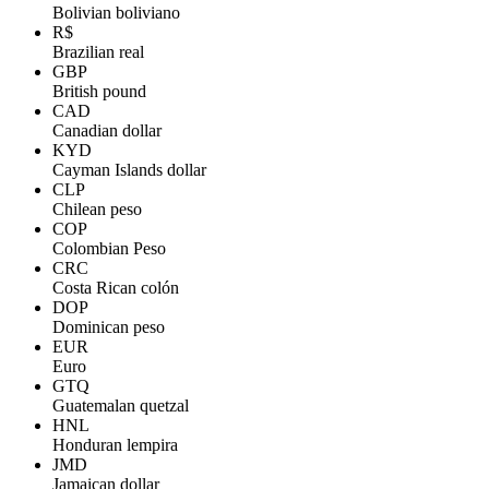
Bolivian boliviano
R$
Brazilian real
GBP
British pound
CAD
Canadian dollar
KYD
Cayman Islands dollar
CLP
Chilean peso
COP
Colombian Peso
CRC
Costa Rican colón
DOP
Dominican peso
EUR
Euro
GTQ
Guatemalan quetzal
HNL
Honduran lempira
JMD
Jamaican dollar