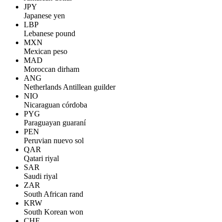
JPY
Japanese yen
LBP
Lebanese pound
MXN
Mexican peso
MAD
Moroccan dirham
ANG
Netherlands Antillean guilder
NIO
Nicaraguan córdoba
PYG
Paraguayan guaraní
PEN
Peruvian nuevo sol
QAR
Qatari riyal
SAR
Saudi riyal
ZAR
South African rand
KRW
South Korean won
CHF