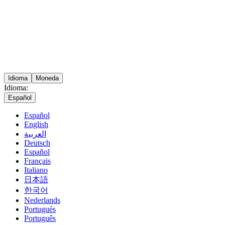
Idioma
Moneda
Idioma:
Español
Español
English
العربية
Deutsch
Español
Français
Italiano
日本語
한국어
Nederlands
Portugués
Português