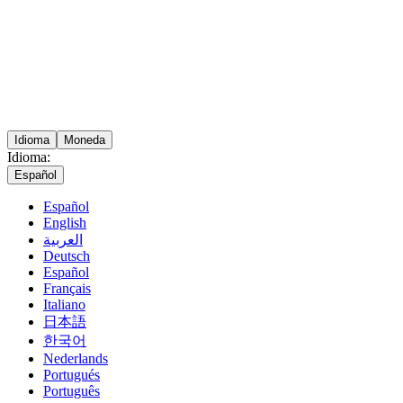
Idioma
Moneda
Idioma:
Español
Español
English
العربية
Deutsch
Español
Français
Italiano
日本語
한국어
Nederlands
Portugués
Português