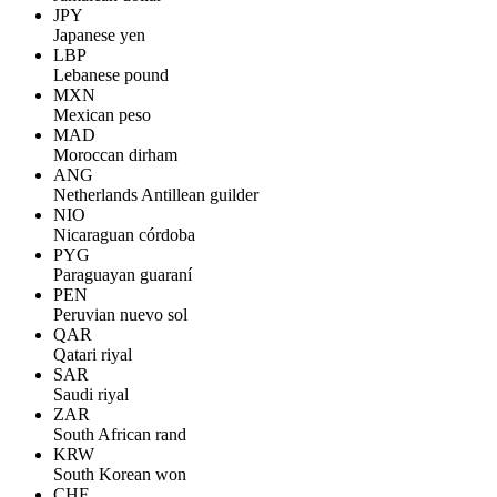
JPY
Japanese yen
LBP
Lebanese pound
MXN
Mexican peso
MAD
Moroccan dirham
ANG
Netherlands Antillean guilder
NIO
Nicaraguan córdoba
PYG
Paraguayan guaraní
PEN
Peruvian nuevo sol
QAR
Qatari riyal
SAR
Saudi riyal
ZAR
South African rand
KRW
South Korean won
CHF