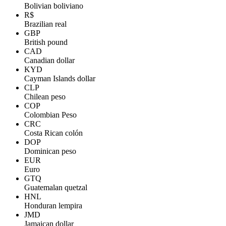
Bolivian boliviano
R$
Brazilian real
GBP
British pound
CAD
Canadian dollar
KYD
Cayman Islands dollar
CLP
Chilean peso
COP
Colombian Peso
CRC
Costa Rican colón
DOP
Dominican peso
EUR
Euro
GTQ
Guatemalan quetzal
HNL
Honduran lempira
JMD
Jamaican dollar