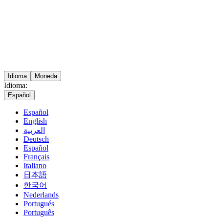
Idioma
Moneda
Idioma:
Español
Español
English
العربية
Deutsch
Español
Français
Italiano
日本語
한국어
Nederlands
Portugués
Português