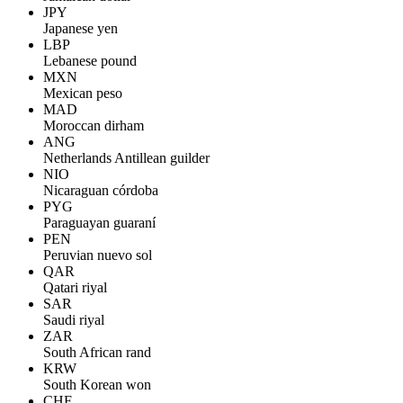
JPY
Japanese yen
LBP
Lebanese pound
MXN
Mexican peso
MAD
Moroccan dirham
ANG
Netherlands Antillean guilder
NIO
Nicaraguan córdoba
PYG
Paraguayan guaraní
PEN
Peruvian nuevo sol
QAR
Qatari riyal
SAR
Saudi riyal
ZAR
South African rand
KRW
South Korean won
CHF