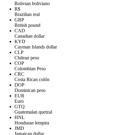
Bolivian boliviano
R$
Brazilian real
GBP
British pound
CAD
Canadian dollar
KYD
Cayman Islands dollar
CLP
Chilean peso
COP
Colombian Peso
CRC
Costa Rican colón
DOP
Dominican peso
EUR
Euro
GTQ
Guatemalan quetzal
HNL
Honduran lempira
JMD
Jamaican dollar