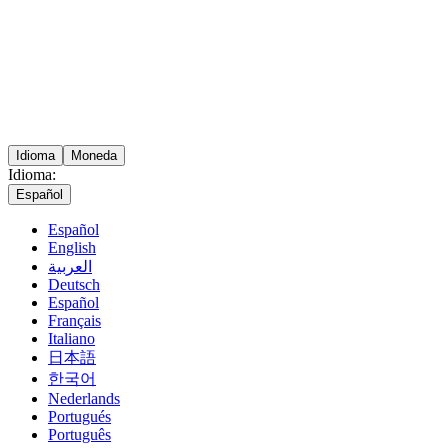
Idioma
Moneda
Idioma:
Español
Español
English
العربية
Deutsch
Español
Français
Italiano
日本語
한국어
Nederlands
Portugués
Português