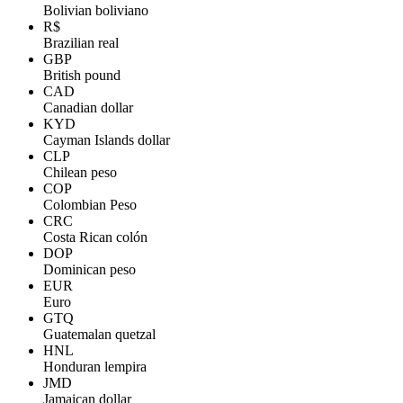
Bolivian boliviano
R$
Brazilian real
GBP
British pound
CAD
Canadian dollar
KYD
Cayman Islands dollar
CLP
Chilean peso
COP
Colombian Peso
CRC
Costa Rican colón
DOP
Dominican peso
EUR
Euro
GTQ
Guatemalan quetzal
HNL
Honduran lempira
JMD
Jamaican dollar