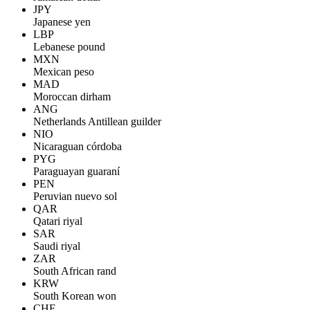
JPY
Japanese yen
LBP
Lebanese pound
MXN
Mexican peso
MAD
Moroccan dirham
ANG
Netherlands Antillean guilder
NIO
Nicaraguan córdoba
PYG
Paraguayan guaraní
PEN
Peruvian nuevo sol
QAR
Qatari riyal
SAR
Saudi riyal
ZAR
South African rand
KRW
South Korean won
CHF